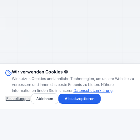
Anrufen
+49 36634 1195 50
E-Mail
info@hbs-it-gmbh.de
Termin buchen
Beratungsgespräch
Wir verwenden Cookies 🍪
HBS IT GmbH · Schleiz
Wir nutzen Cookies und ähnliche Technologien, um unsere Website zu
verbessern und Ihnen das beste Erlebnis zu bieten. Nähere
Informationen finden Sie in unserer
Datenschutzerklärung
.
Einstellungen
Ablehnen
Alle akzeptieren
UNSERE LANGJÄHRIGEN PARTNERSCHAFTEN